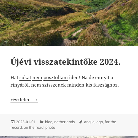
Újévi visszatekintőke 2024.
Hát
sokat
nem
posztoltam
idén! Na de ennyit a
rinyáról, nem szisszenek minden kis faszsághoz.
Újévi visszatekintőke 2024.
részletei…
Közzétéve
Kategória
Címke
2025-01-01
blog
,
netherlands
anglia
,
ego
,
for the
record
,
on the road
,
photo