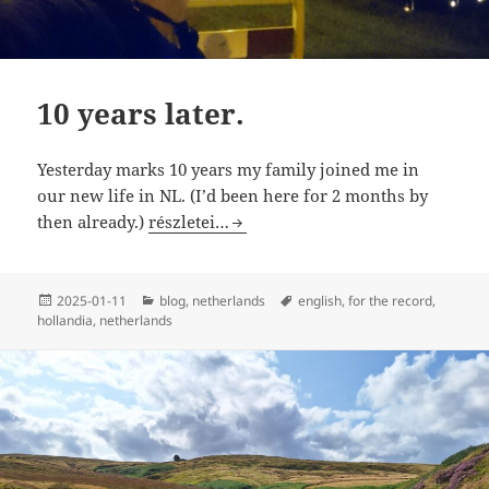
10 years later.
Yesterday marks 10 years my family joined me in
our new life in NL. (I’d been here for 2 months by
10 years later.
then already.)
részletei…
Közzétéve
Kategória
Címke
2025-01-11
blog
,
netherlands
english
,
for the record
,
hollandia
,
netherlands