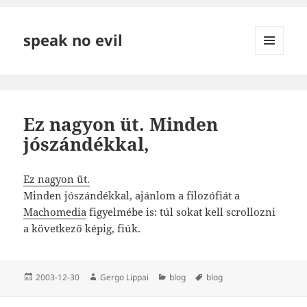
speak no evil
MENÜ
ÉS
WIDGETEK
Ez nagyon üt. Minden
jószándékkal,
Ez nagyon üt.
Minden jószándékkal, ajánlom a filozófiát a
Machomedia
figyelmébe is: túl sokat kell scrollozni
a következő képig, fiúk.
Közzétéve
Szerző
Kategória
Címke
2003-12-30
Gergo Lippai
blog
blog
Bejegyzés