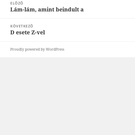
ELŐZŐ
navigáció
Lám-lám, amint beindult a
Korábbi
bejegyzések:
KÖVETKEZŐ
D esete Z-vel
Következő
bejegyzések:
Proudly powered by WordPress