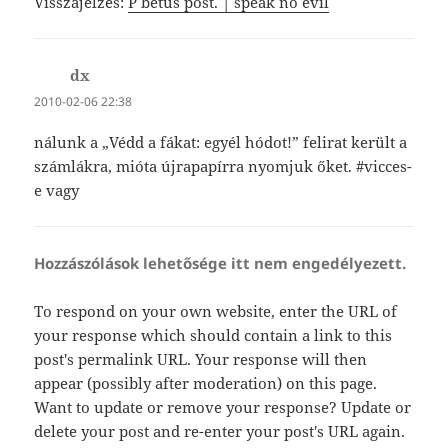
Visszajelzés:
P betűs post. | speak no evil
dx
szerint:
2010-02-06 22:38
nálunk a „Védd a fákat: egyél hódot!” felirat került a
számlákra, mióta újrapapírra nyomjuk őket. #vicces-
e vagy
Hozzászólások lehetősége itt nem engedélyezett.
To respond on your own website, enter the URL of
your response which should contain a link to this
post's permalink URL. Your response will then
appear (possibly after moderation) on this page.
Want to update or remove your response? Update or
delete your post and re-enter your post's URL again.