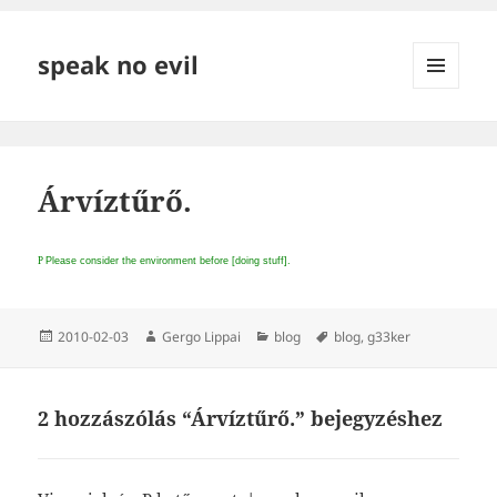
speak no evil
MENÜ
ÉS
WIDGETEK
Árvíztűrő.
P
Please consider the environment before [doing stuff].
Közzétéve
Szerző
Kategória
Címke
2010-02-03
Gergo Lippai
blog
blog
,
g33ker
2 hozzászólás “Árvíztűrő.” bejegyzéshez