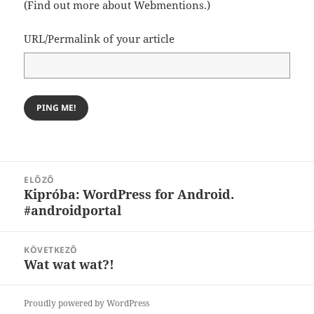
(
Find out more about Webmentions.
)
URL/Permalink of your article
Bejegyzés
ELŐZŐ
navigáció
Kipróba: WordPress for Android.
Korábbi
#androidportal
bejegyzések:
KÖVETKEZŐ
Wat wat wat?!
Következő
bejegyzések:
Proudly powered by WordPress