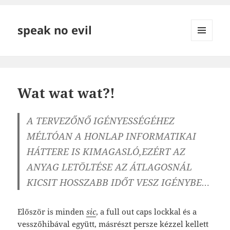
speak no evil
MENÜ
ÉS
WIDGETEK
Wat wat wat?!
A TERVEZŐNŐ IGÉNYESSÉGÉHEZ
MÉLTÓAN A HONLAP INFORMATIKAI
HÁTTERE IS KIMAGASLÓ,EZÉRT AZ
ANYAG LETÖLTÉSE AZ ÁTLAGOSNÁL
KICSIT HOSSZABB IDŐT VESZ IGÉNYBE…
Először is minden
sic
, a full out caps lockkal és a
vesszőhibával együtt, másrészt persze kézzel kellett