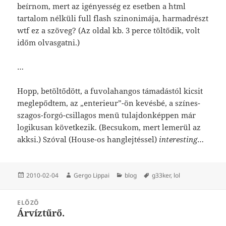
beírnom, mert az igényesség ez esetben a html
tartalom nélküli full flash szinonimája, harmadrészt
wtf ez a szöveg? (Az oldal kb. 3 perce töltődik, volt
időm olvasgatni.)
…
Hopp, betöltődött, a fuvolahangos támadástól kicsit
meglepődtem, az „enterieur”-ön kevésbé, a színes-
szagos-forgó-csillagos menü tulajdonképpen már
logikusan következik. (Becsukom, mert lemerül az
akksi.) Szóval (House-os hanglejtéssel)
interesting
…
Közzétéve
Szerző
Kategória
Címke
2010-02-04
Gergo Lippai
blog
g33ker
,
lol
Bejegyzés
ELŐZŐ
navigáció
Árvíztűrő.
Korábbi
bejegyzések: