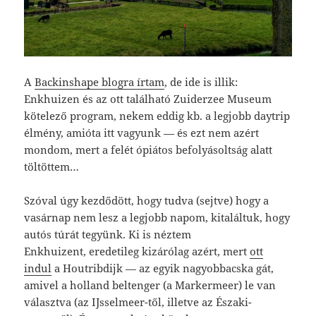
A
Backinshape blogra írtam
, de ide is illik:
Enkhuizen és az ott található Zuiderzee Museum
kötelező program, nekem eddig kb. a legjobb daytrip
élmény, amióta itt vagyunk — és ezt nem azért
mondom, mert a felét ópiátos befolyásoltság alatt
töltöttem…
Szóval úgy kezdődött, hogy tudva (sejtve) hogy a
vasárnap nem lesz a legjobb napom, kitaláltuk, hogy
autós túrát tegyünk. Ki is néztem
Enkhuizent, eredetileg kizárólag azért, mert
ott
indul
a Houtribdijk — az egyik nagyobbacska gát,
amivel a holland beltenger (a Markermeer) le van
választva (az IJsselmeer-től, illetve az Északi-