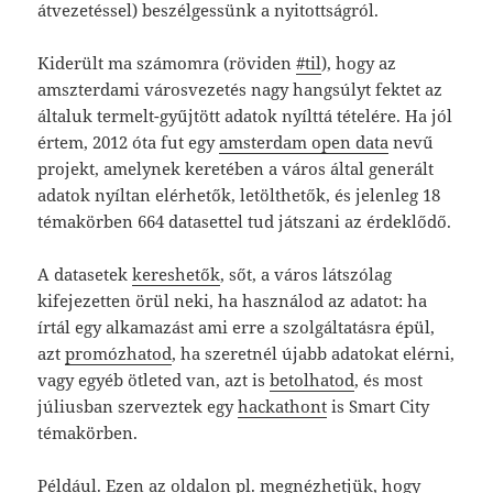
átvezetéssel) beszélgessünk a nyitottságról.
Kiderült ma számomra (röviden
#til
), hogy az
amszterdami városvezetés nagy hangsúlyt fektet az
általuk termelt-gyűjtött adatok nyílttá tételére. Ha jól
értem, 2012 óta fut egy
amsterdam open data
nevű
projekt, amelynek keretében a város által generált
adatok nyíltan elérhetők, letölthetők, és jelenleg 18
témakörben 664 datasettel tud játszani az érdeklődő.
A datasetek
kereshetők
, sőt, a város látszólag
kifejezetten örül neki, ha használod az adatot: ha
írtál egy alkamazást ami erre a szolgáltatásra épül,
azt
promózhatod
, ha szeretnél újabb adatokat elérni,
vagy egyéb ötleted van, azt is
betolhatod
, és most
júliusban szerveztek egy
hackathont
is Smart City
témakörben.
Például.
Ezen az oldalon
pl. megnézhetjük, hogy