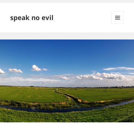
speak no evil
MENÜ
ÉS
WIDGETEK