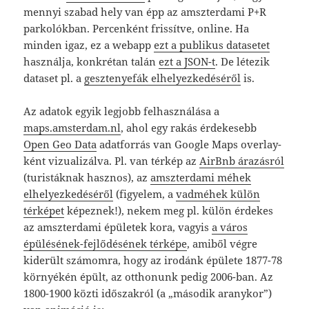
mennyi szabad hely van épp az amszterdami P+R
parkolókban. Percenként frissítve, online. Ha
minden igaz, ez a webapp
ezt a publikus datasetet
használja, konkrétan talán
ezt a JSON-t
. De létezik
dataset pl. a
gesztenyefák elhelyezkedéséről
is.
Az adatok egyik legjobb felhasználása a
maps.amsterdam.nl
, ahol egy rakás érdekesebb
Open Geo Data
adatforrás van Google Maps overlay-
ként vizualizálva. Pl. van térkép az
AirBnb árazásról
(turistáknak hasznos), az
amszterdami méhek
elhelyezkedéséről
(figyelem, a
vadméhek külön
térképet
képeznek!), nekem meg pl. külön érdekes
az amszterdami épületek kora, vagyis
a város
épülésének-fejlődésének térképe
, amiből végre
kiderült számomra, hogy az irodánk épülete 1877-78
környékén épült, az otthonunk pedig 2006-ban. Az
1800-1900 közti időszakról (a „második aranykor”)