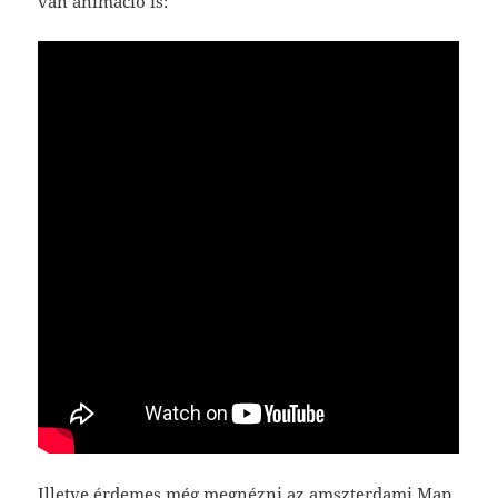
van animáció is:
Illetve érdemes még megnézni az amszterdami
Map