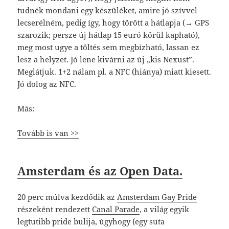
tudnék mondani egy készüléket, amire jó szívvel
lecserélném, pedig így, hogy törött a hátlapja (→ GPS
szarozik; persze új hátlap 15 euró körül kapható),
meg most ugye a töltés sem megbízható, lassan ez
lesz a helyzet. Jó lene kivárni az új „kis Nexust”.
Meglátjuk. 1+2 nálam pl. a NFC (hiánya) miatt kiesett.
Jó dolog az NFC.
Más:
Tovább is van >>
Amsterdam és az Open Data.
20 perc múlva kezdődik az
Amsterdam Gay Pride
részeként rendezett
Canal Parade
, a világ egyik
legtutibb pride bulija, úgyhogy (egy suta